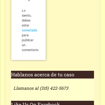
Lo
siento,
debes
estar
conectado
para
publicar
un
comentario.
Hablanos acerca de tu caso
Llamanos al (315) 422-5673
Like Us On Facebook