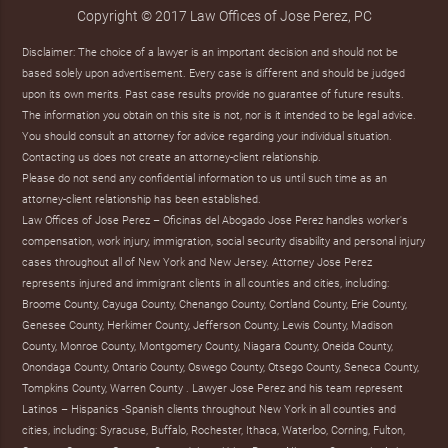
Copyright © 2017 Law Offices of Jose Perez, PC
Disclaimer: The choice of a lawyer is an important decision and should not be
based solely upon advertisement. Every case is different and should be judged
upon its own merits. Past case results provide no guarantee of future results.
The information you obtain on this site is not, nor is it intended to be legal advice.
You should consult an attorney for advice regarding your individual situation.
Contacting us does not create an attorney-client relationship.
Please do not send any confidential information to us until such time as an
attorney-client relationship has been established.
Law Offices of Jose Perez – Oficinas del Abogado Jose Perez handles worker's
compensation, work injury, immigration, social security disability and personal injury
cases throughout all of New York and New Jersey. Attorney Jose Perez
represents injured and immigrant clients in all counties and cities, including:
Broome County, Cayuga County, Chenango County, Cortland County, Erie County,
Genesee County, Herkimer County, Jefferson County, Lewis County, Madison
County, Monroe County, Montgomery County, Niagara County, Oneida County,
Onondaga County, Ontario County, Oswego County, Otsego County, Seneca County,
Tompkins County, Warren County . Lawyer Jose Perez and his team represent
Latinos – Hispanics -Spanish clients throughout New York in all counties and
cities, including: Syracuse, Buffalo, Rochester, Ithaca, Waterloo, Corning, Fulton,